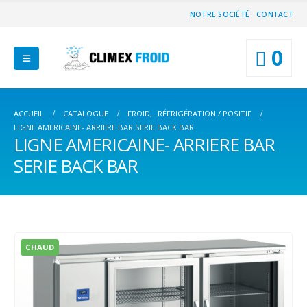
NOTRE SOCIÉTÉ
CONTACT
0
ACCUEIL
CATALOGUE
FROID
,
RÉFRIGÉRATION / POSITIF
LIGNE AMERICAINE- ARRIERE BAR SERIE BACK BAR
LIGNE AMERICAINE- ARRIERE BAR
SERIE BACK BAR
CHAUD