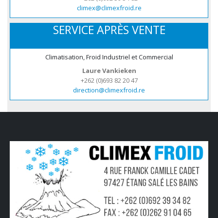
climex@climexfroid.re
SERVICE APRÈS VENTE
Climatisation, Froid Industriel et Commercial
Laure Vankieken
+262 (0)693 82 20 47
direction@climexfroid.re