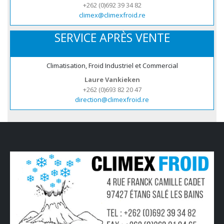
+262 (0)692 39 34 82
climex@climexfroid.re
SERVICE APRÈS VENTE
Climatisation, Froid Industriel et Commercial
Laure Vankieken
+262 (0)693 82 20 47
direction@climexfroid.re