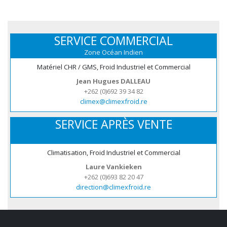
SERVICE COMMERCIAL
Zone Océan Indien
Matériel CHR / GMS, Froid Industriel et Commercial
Jean Hugues DALLEAU
+262 (0)692 39 34 82
climex@climexfroid.re
SERVICE APRÈS VENTE
Climatisation, Froid Industriel et Commercial
Laure Vankieken
+262 (0)693 82 20 47
direction@climexfroid.re