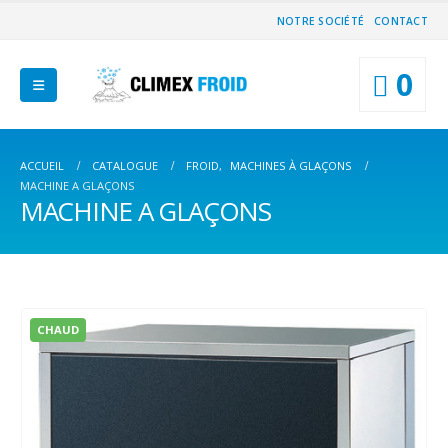
NOTRE SOCIÉTÉ
CONTACT
0
ACCUEIL
CATALOGUE
FROID
,
MACHINES À GLAÇONS
MACHINE A GLAÇONS
MACHINE A GLAÇONS
CHAUD