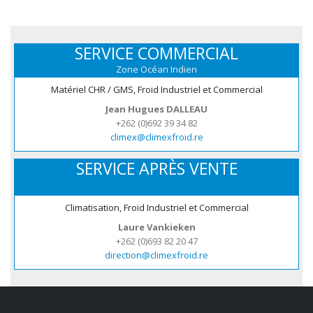
SERVICE COMMERCIAL
Zone Océan Indien
Matériel CHR / GMS, Froid Industriel et Commercial
Jean Hugues DALLEAU
+262 (0)692 39 34 82
climex@climexfroid.re
SERVICE APRÈS VENTE
Climatisation, Froid Industriel et Commercial
Laure Vankieken
+262 (0)693 82 20 47
direction@climexfroid.re