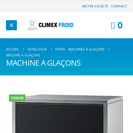
NOTRE SOCIÉTÉ
CONTACT
0
ACCUEIL
CATALOGUE
FROID
,
MACHINES À GLAÇONS
MACHINE A GLAÇONS
MACHINE A GLAÇONS
CHAUD