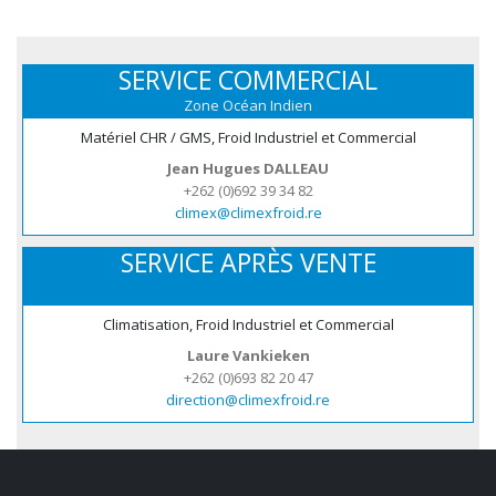
SERVICE COMMERCIAL
Zone Océan Indien
Matériel CHR / GMS, Froid Industriel et Commercial
Jean Hugues DALLEAU
+262 (0)692 39 34 82
climex@climexfroid.re
SERVICE APRÈS VENTE
Climatisation, Froid Industriel et Commercial
Laure Vankieken
+262 (0)693 82 20 47
direction@climexfroid.re