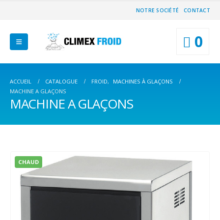
NOTRE SOCIÉTÉ
CONTACT
0
ACCUEIL
CATALOGUE
FROID
,
MACHINES À GLAÇONS
MACHINE A GLAÇONS
MACHINE A GLAÇONS
CHAUD