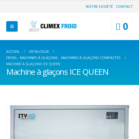
NOTRE SOCIÉTÉ
CONTACT
0
ACCUEIL
CATALOGUE
FROID
,
MACHINES À GLAÇONS
,
MACHINES À GLAÇONS COMPACTES
MACHINE À GLAÇONS ICE QUEEN
Machine à glaçons ICE QUEEN