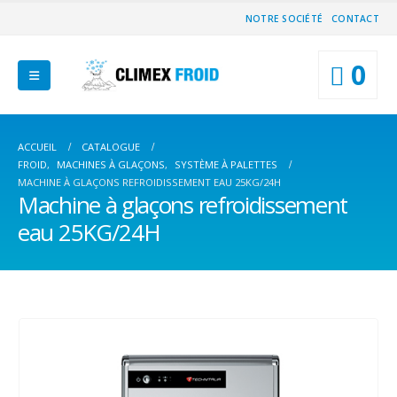
NOTRE SOCIÉTÉ
CONTACT
0
ACCUEIL
CATALOGUE
FROID
,
MACHINES À GLAÇONS
,
SYSTÈME À PALETTES
MACHINE À GLAÇONS REFROIDISSEMENT EAU 25KG/24H
Machine à glaçons refroidissement
eau 25KG/24H