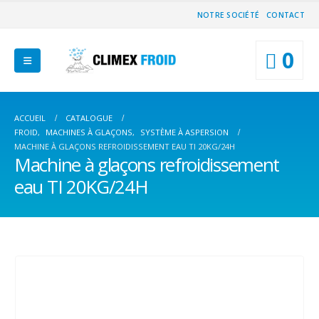
NOTRE SOCIÉTÉ
CONTACT
0
ACCUEIL
CATALOGUE
FROID
,
MACHINES À GLAÇONS
,
SYSTÈME À ASPERSION
MACHINE À GLAÇONS REFROIDISSEMENT EAU TI 20KG/24H
Machine à glaçons refroidissement
eau TI 20KG/24H