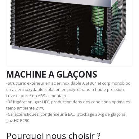
MACHINE A GLAÇONS
•Structure: extérieur en acier inoxidable AISI 304 et corp monobloc
en acier inoxydable isolation en polyréthane à haute pression,
cuve et porte en ABS alimentaire
•Réfrigération: gaz HFC, production dans des conditions optimales:
temp ambiante 21°C
•Caractéristiques: condenseur à EAU, stockage 30kg de glaçons,
gaz HC R290
Pourquoi nous choisir ?