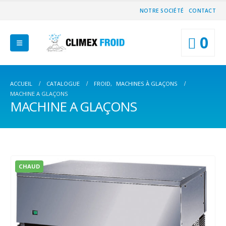
NOTRE SOCIÉTÉ
CONTACT
0
ACCUEIL
CATALOGUE
FROID
,
MACHINES À GLAÇONS
MACHINE A GLAÇONS
MACHINE A GLAÇONS
CHAUD