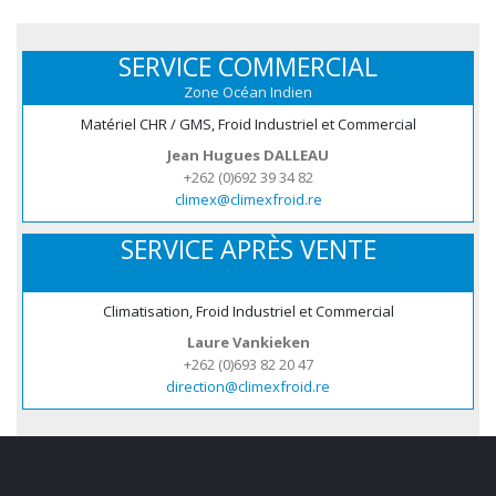
SERVICE COMMERCIAL
Zone Océan Indien
Matériel CHR / GMS, Froid Industriel et Commercial
Jean Hugues DALLEAU
+262 (0)692 39 34 82
climex@climexfroid.re
SERVICE APRÈS VENTE
Climatisation, Froid Industriel et Commercial
Laure Vankieken
+262 (0)693 82 20 47
direction@climexfroid.re