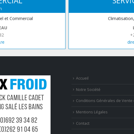
ERCIAL
SERVI
n
iel et Commercial
Climatisation
EAU
82
+
.re
dir
Accueil
Notre Société
Conditions Générales de Vente 
Mentions Légales
Contact