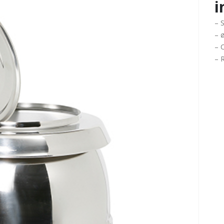
i
– S
– 
– C
– 