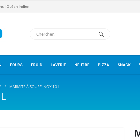
ns l'Océan Indien
N
FOURS
FROID
LAVERIE
NEUTRE
PIZZA
SNACK
E
MARMITE À SOUPE INOX 10 L
 L
M