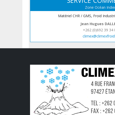
SERVICE COMM
Zone Océan Indie
Matériel CHR / GMS, Froid Industr
Jean Hugues DALL
+262 (0)692 39 34 
climex@climexfroid