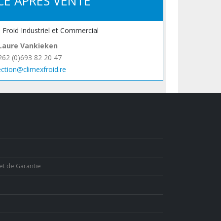
CE APRÈS VENTE
, Froid Industriel et Commercial
Laure Vankieken
262 (0)693 82 20 47
ection@climexfroid.re
et de Garantie