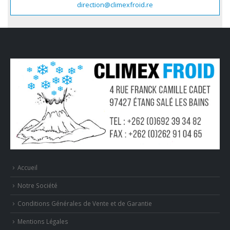
direction@climexfroid.re
Accueil
Notre Société
Conditions Générales de Vente et de Garantie
Mentions Légales