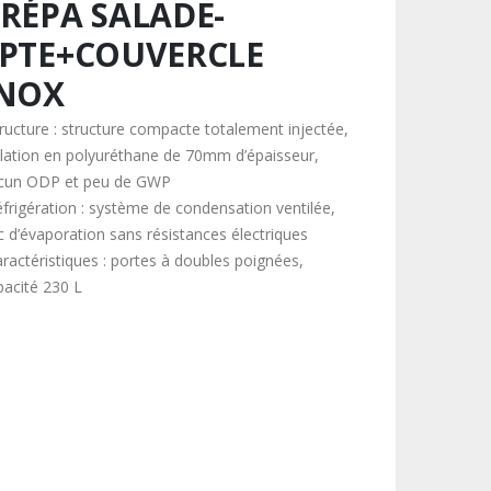
RÉPA SALADE-
PTE+COUVERCLE
INOX
tructure : structure compacte totalement injectée,
olation en polyuréthane de 70mm d’épaisseur,
cun ODP et peu de GWP
éfrigération : système de condensation ventilée,
c d’évaporation sans résistances électriques
aractéristiques : portes à doubles poignées,
pacité 230 L