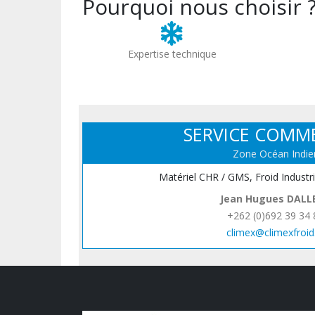
Pourquoi nous choisir 
Expertise technique
SERVICE COMM
Zone Océan Indie
Matériel CHR / GMS, Froid Industr
Jean Hugues DALL
+262 (0)692 39 34 
climex@climexfroid