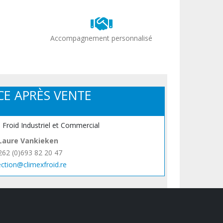
Accompagnement personnalisé
CE APRÈS VENTE
, Froid Industriel et Commercial
Laure Vankieken
262 (0)693 82 20 47
ection@climexfroid.re