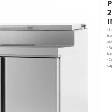
P
2
•S
is
au
•R
ba
•C
ca