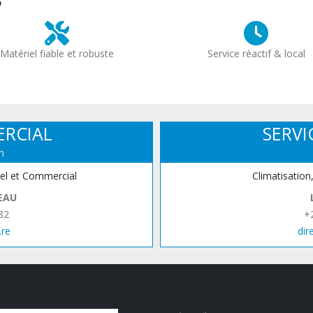
?
Matériel fiable et robuste
Service réactif & local
ERCIAL
SERVI
n
iel et Commercial
Climatisation
EAU
82
+
.re
dir