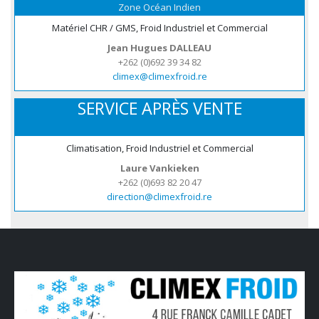
Zone Océan Indien
Matériel CHR / GMS, Froid Industriel et Commercial
Jean Hugues DALLEAU
+262 (0)692 39 34 82
climex@climexfroid.re
SERVICE APRÈS VENTE
Climatisation, Froid Industriel et Commercial
Laure Vankieken
+262 (0)693 82 20 47
direction@climexfroid.re