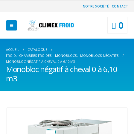
NOTRE SOCIÉTÉ
CONTACT
0
ACCUEIL
CATALOGUE
FROID
,
CHAMBRES FROIDES
,
MONOBLOCS
,
MONOBLOCS NÉGATIFS
MONOBLOC NÉGATIF À CHEVAL 0 À 6,10 M3
Monobloc négatif à cheval 0 à 6,10
m3