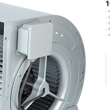
1
– 
– S
– 
– 
– 