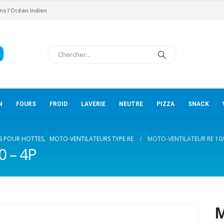
ns l'Océan Indien
N
FOURS
FROID
LAVERIE
NEUTRE
PIZZA
SNACK
S POUR HOTTES
,
MOTO-VENTILATEURS TYPE RE
MOTO-VENTILATEUR RE 10/
0 – 4P
M