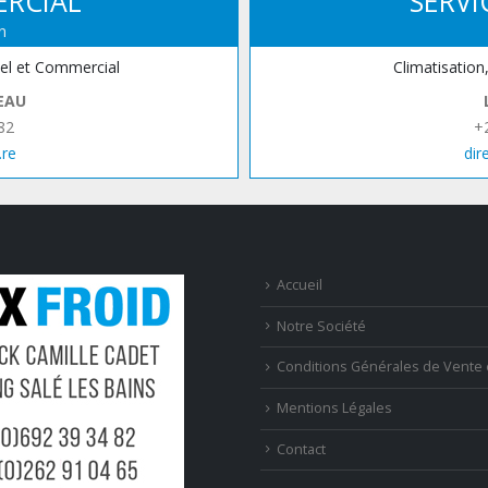
ERCIAL
SERVI
n
iel et Commercial
Climatisation
EAU
82
+
.re
dir
Accueil
Notre Société
Conditions Générales de Vente 
Mentions Légales
Contact