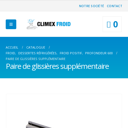
NOTRE SOCIÉTÉ
CONTACT
0
ACCUEIL
CATALOGUE
FROID
,
DESSERTES RÉFRIGÉRÉES
,
FROID POSITIF
,
PROFONDEUR 600
PAIRE DE GLISSIÈRES SUPPLÉMENTAIRE
Paire de glissières supplémentaire