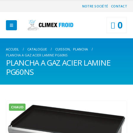
NOTRE SOCIÉTÉ
CONTACT
0
ACCUEIL
CATALOGUE
CUISSON
,
PLANCHA
PLANCHA A GAZ ACIER LAMINE PG60NS
PLANCHA A GAZ ACIER LAMINE
PG60NS
CHAUD