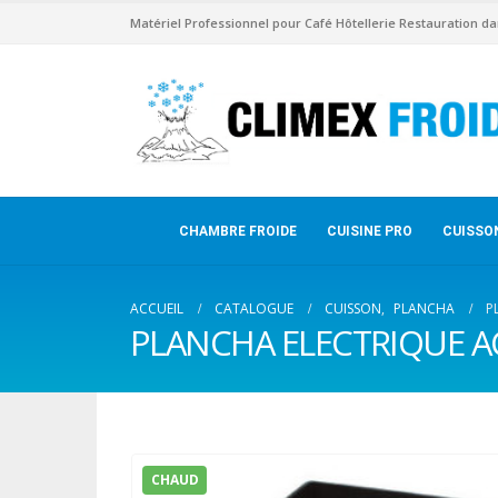
Matériel Professionnel pour Café Hôtellerie Restauration da
CHAMBRE FROIDE
CUISINE PRO
CUISSO
ACCUEIL
CATALOGUE
CUISSON
,
PLANCHA
P
PLANCHA ELECTRIQUE A
CHAUD