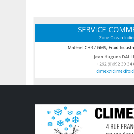
SERVICE COMM
Zone Océan Indie
Matériel CHR / GMS, Froid Industr
Jean Hugues DALL
+262 (0)692 39 34 
climex@climexfroid