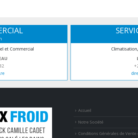
ERCIAL
SERVI
n
iel et Commercial
Climatisation
EAU
82
+
.re
dir
Accueil
Notre Société
Conditions Générales de Vente 