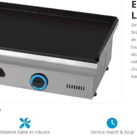
E
L
St
Br
de
to
dis
ne
ch
ha
?
Matériel fiable et robuste
Service réactif & local