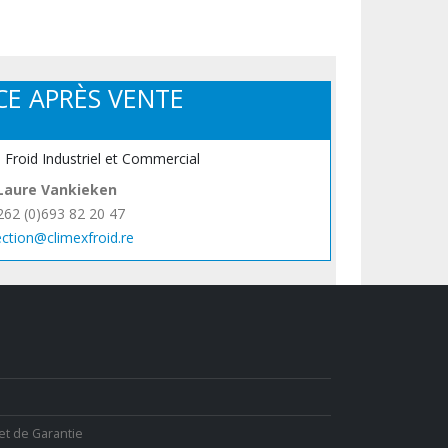
CE APRÈS VENTE
, Froid Industriel et Commercial
Laure Vankieken
262 (0)693 82 20 47
ection@climexfroid.re
et de Garantie