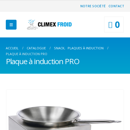
NOTRE SOCIÉTÉ
CONTACT
0
ACCUEIL
CATALOGUE
SNACK
,
PLAQUES À INDUCTION
PLAQUE À INDUCTION PRO
Plaque à induction PRO