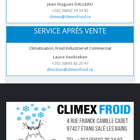
Jean Hugues DALLEAU
+262 (0)692 39 34 82
climex@climexfroid.re
SERVICE APRÈS VENTE
Climatisation, Froid Industriel et Commercial
Laure Vankieken
+262 (0)693 82 20 47
direction@climexfroid.re