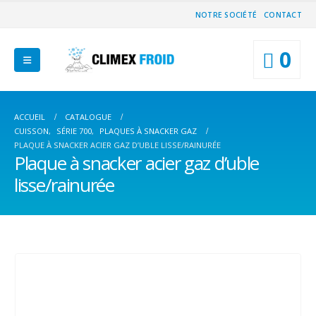
NOTRE SOCIÉTÉ
CONTACT
0
ACCUEIL
CATALOGUE
CUISSON
,
SÉRIE 700
,
PLAQUES À SNACKER GAZ
PLAQUE À SNACKER ACIER GAZ D’UBLE LISSE/RAINURÉE
Plaque à snacker acier gaz d’uble
lisse/rainurée