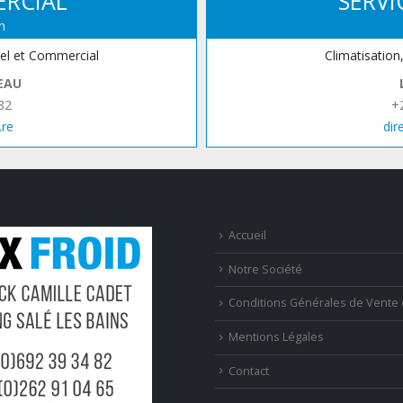
ERCIAL
SERVI
n
iel et Commercial
Climatisation
EAU
82
+
.re
dir
Accueil
Notre Société
Conditions Générales de Vente 
Mentions Légales
Contact