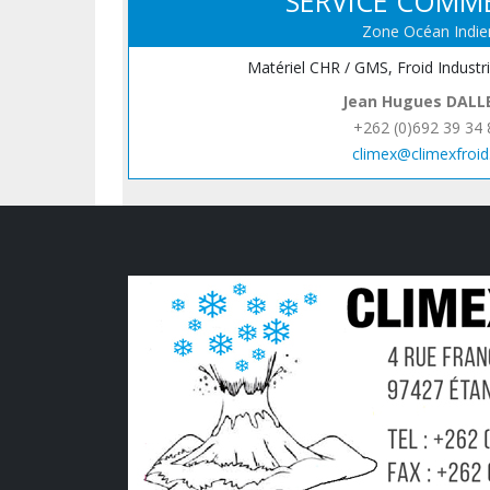
SERVICE COMM
Zone Océan Indie
Matériel CHR / GMS, Froid Industr
Jean Hugues DALL
+262 (0)692 39 34 
climex@climexfroid