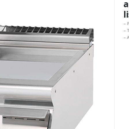
a
l
– 
– T
– 