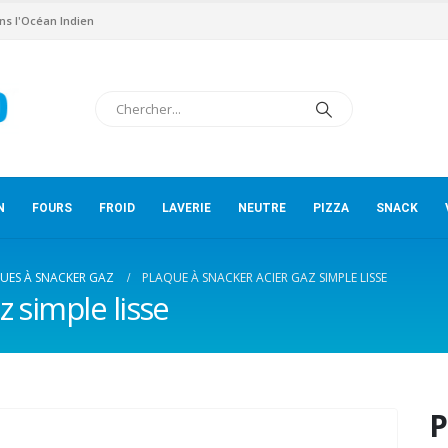
ns l'Océan Indien
N
FOURS
FROID
LAVERIE
NEUTRE
PIZZA
SNACK
UES À SNACKER GAZ
PLAQUE À SNACKER ACIER GAZ SIMPLE LISSE
z simple lisse
P