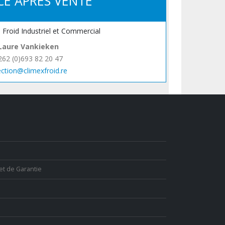
CE APRÈS VENTE
, Froid Industriel et Commercial
Laure Vankieken
262 (0)693 82 20 47
ection@climexfroid.re
et de Garantie