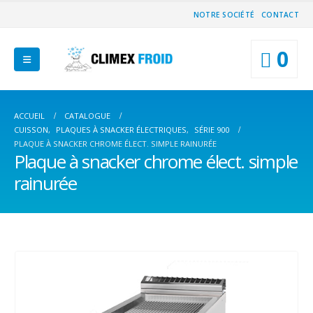
NOTRE SOCIÉTÉ
CONTACT
0
ACCUEIL
CATALOGUE
CUISSON
,
PLAQUES À SNACKER ÉLECTRIQUES
,
SÉRIE 900
PLAQUE À SNACKER CHROME ÉLECT. SIMPLE RAINURÉE
Plaque à snacker chrome élect. simple
rainurée