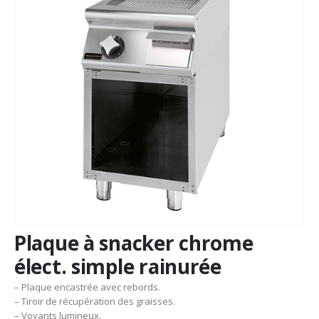
Plaque à snacker chrome
élect. simple rainurée
– Plaque encastrée avec rebords.
– Tiroir de récupération des graisses.
– Voyants lumineux.