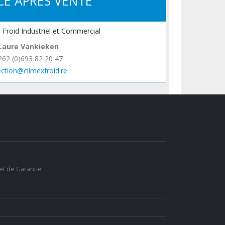
CE APRÈS VENTE
, Froid Industriel et Commercial
Laure Vankieken
262 (0)693 82 20 47
ection@climexfroid.re
et de Garantie