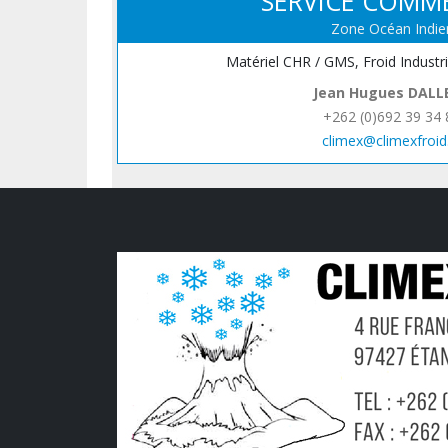
SERVICE COMM
Zone Océan Indie
Matériel CHR / GMS, Froid Industr
Jean Hugues DALL
+262 (0)692 39 34 
climex@climexfroid