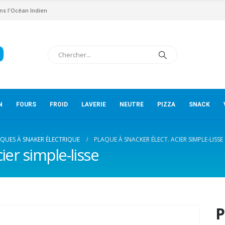
ns l'Océan Indien
N
FOURS
FROID
LAVERIE
NEUTRE
PIZZA
SNACK
QUES À SNAKER ÉLECTRIQUE
PLAQUE À SNACKER ÉLECT. ACIER SIMPLE-LISSE
ier simple-lisse
P