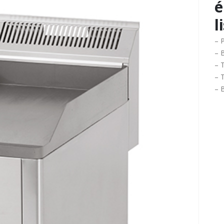
é
l
– 
– 
– 
– T
– 