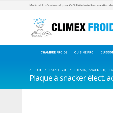
Matériel Professionnel pour Café Hôtellerie Restauration da
CHAMBRE FROIDE
CUISINE PRO
CUISSO
ACCUEIL
CATALOGUE
CUISSON
,
SNACK 600
,
PLA
Plaque à snacker élect. ac