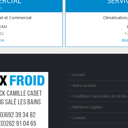
ERCIAL
SERVI
n
iel et Commercial
Climatisation
EAU
82
+
.re
dir
Accueil
Notre Société
Conditions Générales de Vente 
Mentions Légales
Contact