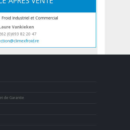
CE APRÈS VENTE
, Froid Industriel et Commercial
Laure Vankieken
262 (0)693 82 20 47
ection@climexfroid.re
et de Garantie