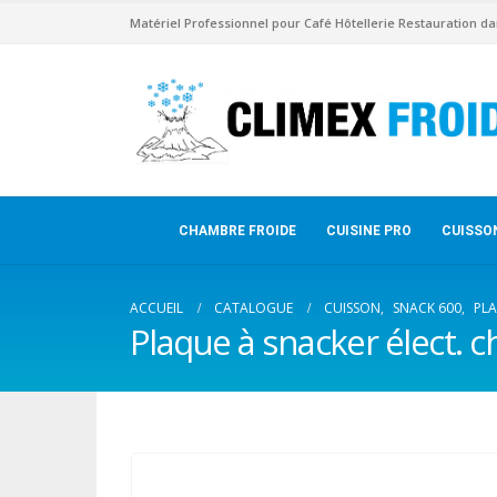
Matériel Professionnel pour Café Hôtellerie Restauration da
CHAMBRE FROIDE
CUISINE PRO
CUISSO
ACCUEIL
CATALOGUE
CUISSON
,
SNACK 600
,
PLA
Plaque à snacker élect. c