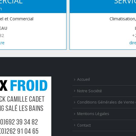
ERCIAL
SERVI
n
iel et Commercial
Climatisation
EAU
82
+
.re
dir
Accueil
Notre Société
Conditions Générales de Vente 
Mentions Légales
Contact