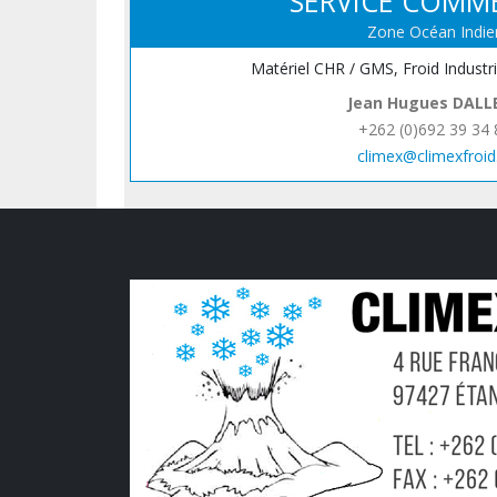
SERVICE COMM
Zone Océan Indie
Matériel CHR / GMS, Froid Industr
Jean Hugues DALL
+262 (0)692 39 34 
climex@climexfroid