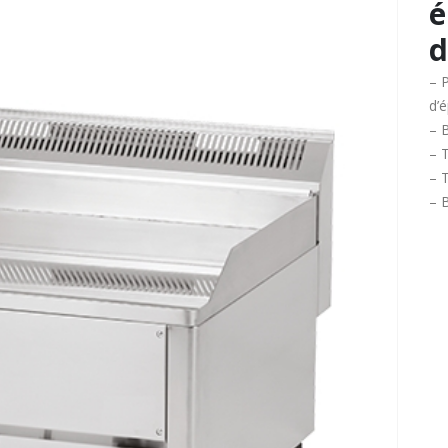
é
d
– 
d’é
– 
– 
– T
– 