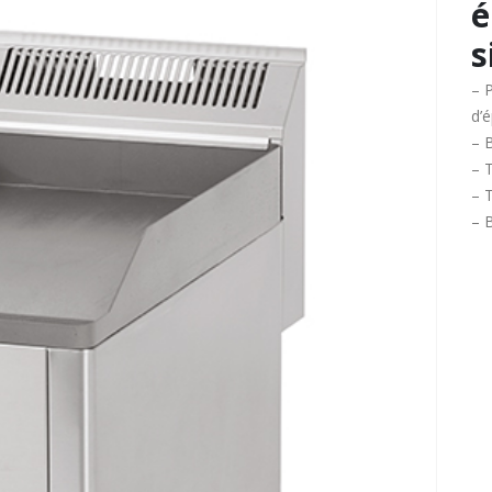
é
s
– 
d’é
– 
– 
– T
– 