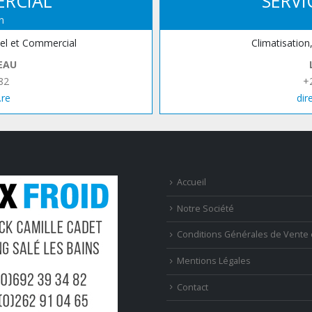
ERCIAL
SERVI
n
iel et Commercial
Climatisation
EAU
82
+
.re
dir
Accueil
Notre Société
Conditions Générales de Vente 
Mentions Légales
Contact