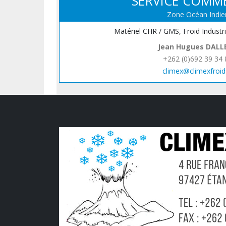
SERVICE COMM
Zone Océan Indie
Matériel CHR / GMS, Froid Industr
Jean Hugues DALL
+262 (0)692 39 34 
climex@climexfroid