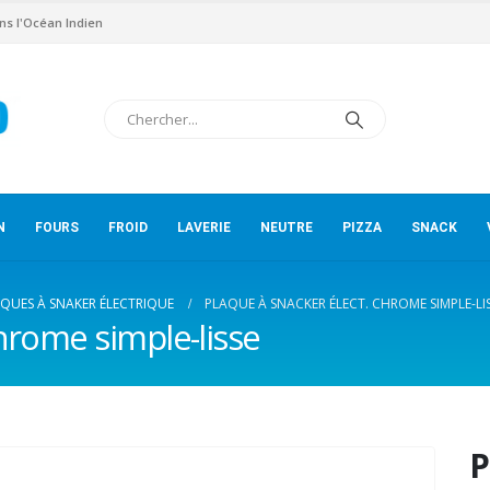
ns l'Océan Indien
N
FOURS
FROID
LAVERIE
NEUTRE
PIZZA
SNACK
QUES À SNAKER ÉLECTRIQUE
PLAQUE À SNACKER ÉLECT. CHROME SIMPLE-LI
hrome simple-lisse
P