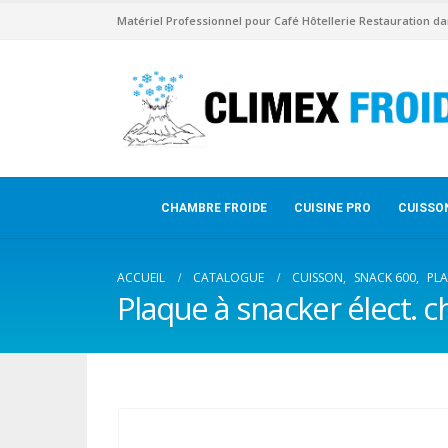
Matériel Professionnel pour Café Hôtellerie Restauration da
CHAMBRE FROIDE
CUISINE PRO
CUISSO
ACCUEIL
CATALOGUE
CUISSON
,
SNACK 600
,
PLA
Plaque à snacker élect. c