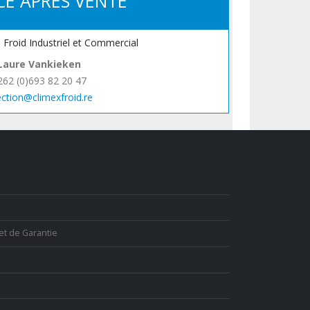
CE APRÈS VENTE
, Froid Industriel et Commercial
Laure Vankieken
262 (0)693 82 20 47
ection@climexfroid.re
et de Garantie