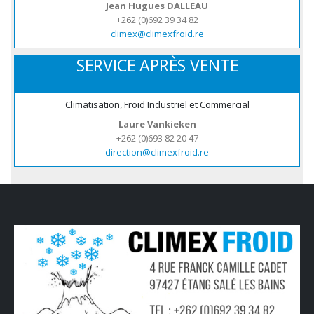
Jean Hugues DALLEAU
+262 (0)692 39 34 82
climex@climexfroid.re
SERVICE APRÈS VENTE
Climatisation, Froid Industriel et Commercial
Laure Vankieken
+262 (0)693 82 20 47
direction@climexfroid.re