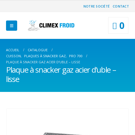
NOTRE SOCIÉTÉ
CONTACT
0
ACCUEIL
CATALOGUE
CUISSON
,
PLAQUES À SNACKER GAZ
,
PRO 700
PLAQUE À SNACKER GAZ ACIER D’UBLE – LISSE
Plaque à snacker gaz acier d’uble –
lisse