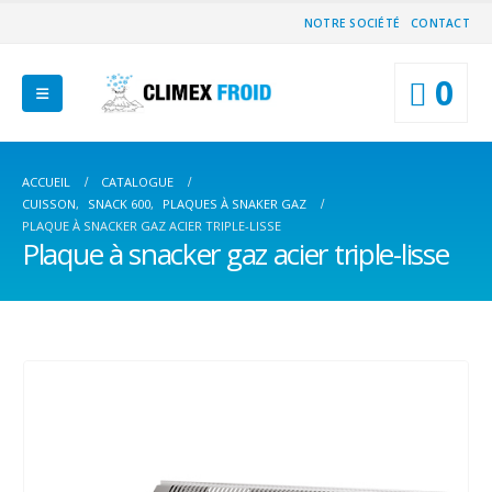
NOTRE SOCIÉTÉ
CONTACT
0
ACCUEIL
CATALOGUE
CUISSON
,
SNACK 600
,
PLAQUES À SNAKER GAZ
PLAQUE À SNACKER GAZ ACIER TRIPLE-LISSE
Plaque à snacker gaz acier triple-lisse