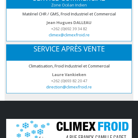
Zone Océan Indien
Matériel CHR / GMS, Froid Industriel et Commercial
Jean Hugues DALLEAU
+262 (0)692 39 34 82
climex@climexfroid.re
SERVICE APRÈS VENTE
Climatisation, Froid Industriel et Commercial
Laure Vankieken
+262 (0)693 82 20 47
direction@climexfroid.re