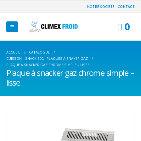
NOTRE SOCIÉTÉ
CONTACT
0
ACCUEIL
CATALOGUE
CUISSON
,
SNACK 600
,
PLAQUES À SNAKER GAZ
PLAQUE À SNACKER GAZ CHROME SIMPLE – LISSE
Plaque à snacker gaz chrome simple –
lisse