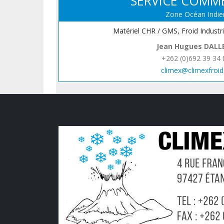
SERVICE COMM
Zone Océan Indie
Matériel CHR / GMS, Froid Industr
Jean Hugues DALL
+262 (0)692 39 34 
climex@climexfroid