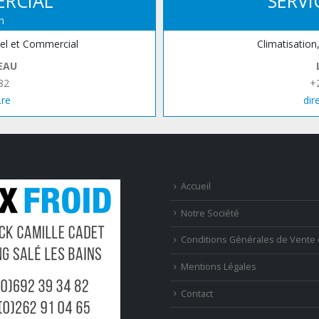
ERCIAL
SERVI
n
iel et Commercial
Climatisation
EAU
82
+
.re
dir
Accueil
Notre Société
Conditions Générales de Vente 
Mentions Légales
Contact