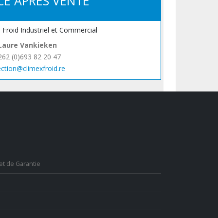
CE APRÈS VENTE
, Froid Industriel et Commercial
Laure Vankieken
262 (0)693 82 20 47
ection@climexfroid.re
et de Garantie