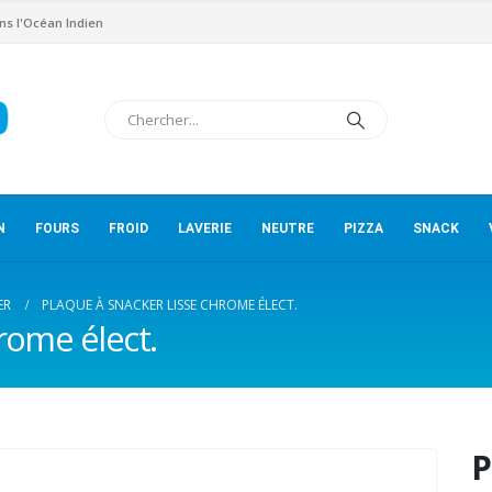
ns l'Océan Indien
N
FOURS
FROID
LAVERIE
NEUTRE
PIZZA
SNACK
ER
PLAQUE À SNACKER LISSE CHROME ÉLECT.
rome élect.
P