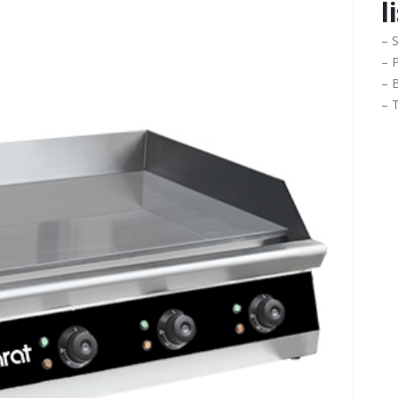
l
– S
– 
– 
– T