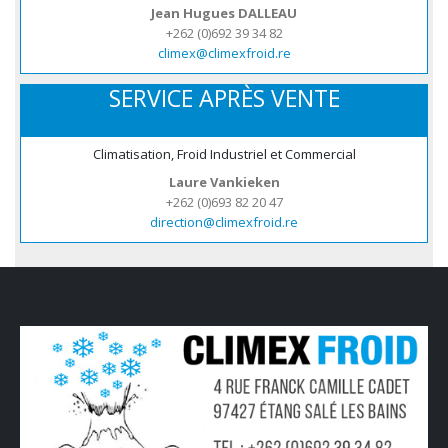
Jean Hugues DALLEAU
+262 (0)692 39 34 82
climex@climexfroid.re
SERVICE APRÈS VENTE
Climatisation, Froid Industriel et Commercial
Laure Vankieken
+262 (0)693 82 20 47
direction@climexfroid.re