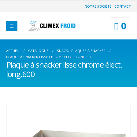
NOTRE SOCIÉTÉ
CONTACT
0
ACCUEIL
CATALOGUE
SNACK
,
PLAQUES À SNACKER
PLAQUE À SNACKER LISSE CHROME ÉLECT. LONG.600
Plaque à snacker lisse chrome élect.
long.600