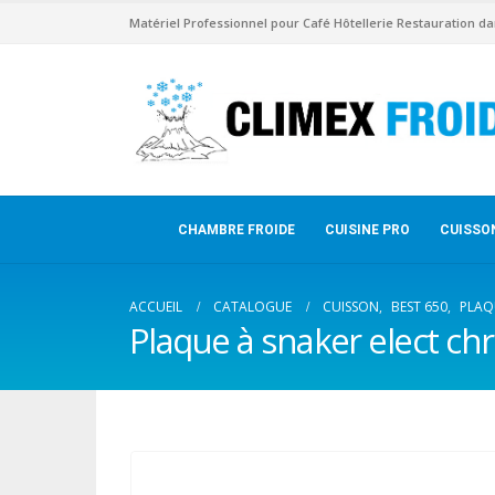
Matériel Professionnel pour Café Hôtellerie Restauration da
CHAMBRE FROIDE
CUISINE PRO
CUISSO
ACCUEIL
CATALOGUE
CUISSON
,
BEST 650
,
PLAQ
Plaque à snaker elect ch