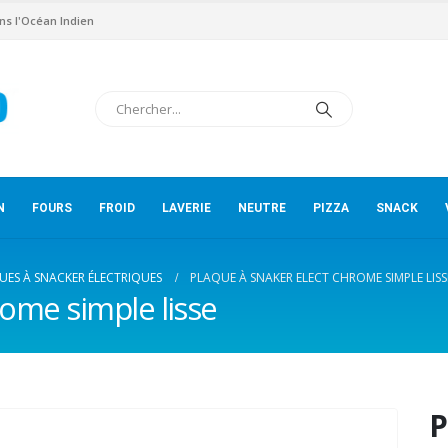
ns l'Océan Indien
N
FOURS
FROID
LAVERIE
NEUTRE
PIZZA
SNACK
UES À SNACKER ÉLECTRIQUES
PLAQUE À SNAKER ELECT CHROME SIMPLE LISS
rome simple lisse
P