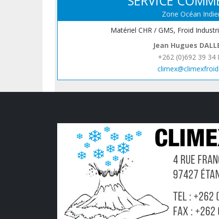
SERVICE COMM
Zone Océan Indie
Matériel CHR / GMS, Froid Industr
Jean Hugues DALL
+262 (0)692 39 34 
climex@climexfroid