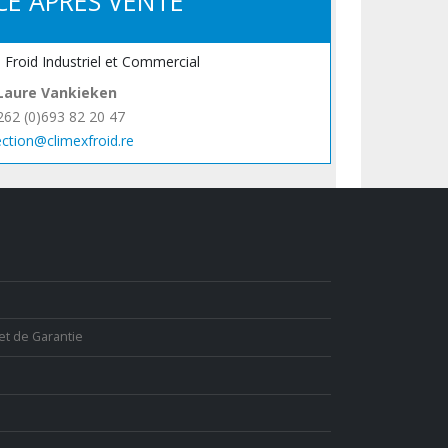
CE APRÈS VENTE
, Froid Industriel et Commercial
Laure Vankieken
262 (0)693 82 20 47
ection@climexfroid.re
et de Garantie