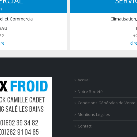
ERCIAL
SERVI
n
iel et Commercial
Climatisation
EAU
82
+
.re
dir
Accueil
Notre Société
Conditions Générales de Vente 
Mentions Légales
Contact