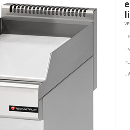
e
l
VE
– 
– 
PL
– 