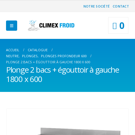
NOTRE SOCIÉTÉ
CONTACT
0
ACCUEIL
CATALOGUE
NEUTRE
,
PLONGES
,
PLONGES PROFONDEUR 600
PLONGE 2 BACS + ÉGOUTTOIR À GAUCHE 1800 X 600
Plonge 2 bacs + égouttoir à gauche
1800 x 600