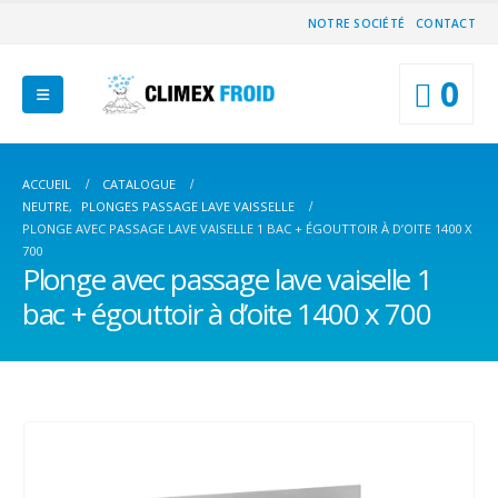
NOTRE SOCIÉTÉ
CONTACT
0
ACCUEIL
CATALOGUE
NEUTRE
,
PLONGES PASSAGE LAVE VAISSELLE
PLONGE AVEC PASSAGE LAVE VAISELLE 1 BAC + ÉGOUTTOIR À D’OITE 1400 X
700
Plonge avec passage lave vaiselle 1
bac + égouttoir à d’oite 1400 x 700