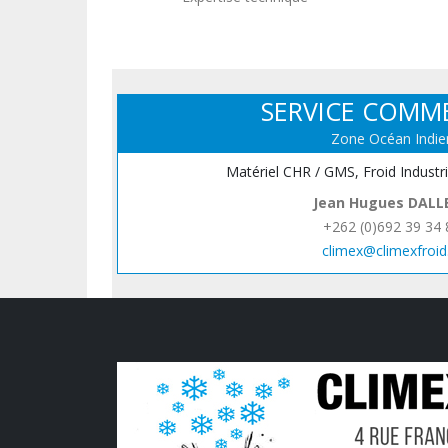
SERVICE COMM
Zone Océan Indie
Matériel CHR / GMS, Froid Industr
Jean Hugues DALL
+262 (0)692 39 34 
climex@climexfroid