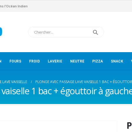
ns l'Océan Indien
N
FOURS
FROID
LAVERIE
NEUTRE
PIZZA
SNACK
 LAVE VAISSELLE
PLONGE AVEC PASSAGE LAVE VAISELLE 1 BAC + ÉGOUTTOI
vaiselle 1 bac + égouttoir à gauch
P