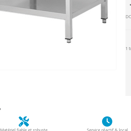
DO
1 
?
Matériel fiable et robuste
Service réactif & local