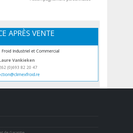
CE APRÈS VENTE
, Froid Industriel et Commercial
Laure Vankieken
262 (0)693 82 20 47
ection@climexfroid.re
et de Garantie