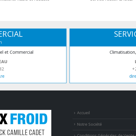
ERCIAL
SERVI
n
iel et Commercial
Climatisation
EAU
82
+
.re
dir
Accueil
Notre Société
Conditions Générales de Vente 