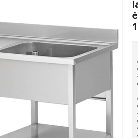
l
é
1