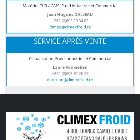
Matériel CHR / GMS, Froid Industriel et Commercial
Jean Hugues DALLEAU
+262 (0)692 39 34 82
climex@climexfroid.re
SERVICE APRÈS VENTE
Climatisation, Froid Industriel et Commercial
Laure Vankieken
+262 (0)693 82 20 47
direction@climexfroid.re