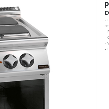
p
c
– 
em
– P
– 
– 
– 