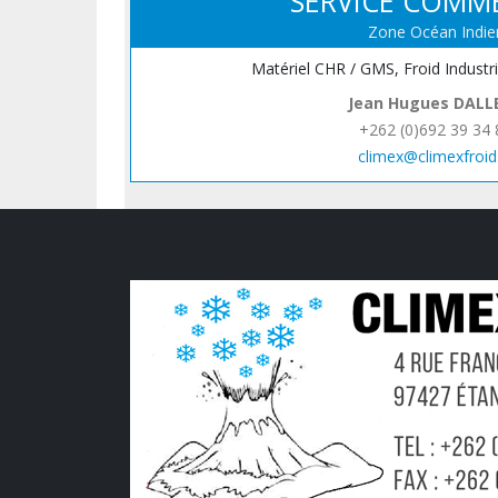
SERVICE COMM
Zone Océan Indie
Matériel CHR / GMS, Froid Industr
Jean Hugues DALL
+262 (0)692 39 34 
climex@climexfroid