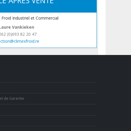
CE APRÈS VENTE
, Froid Industriel et Commercial
Laure Vankieken
262 (0)693 82 20 47
ection@climexfroid.re
et de Garantie