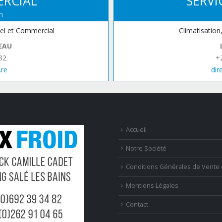
ERCIAL
SERVI
n
iel et Commercial
Climatisation
EAU
82
+
.re
dir
Accueil
Notre Société
Conditions Générales de Vente 
Mentions Légales
Contact