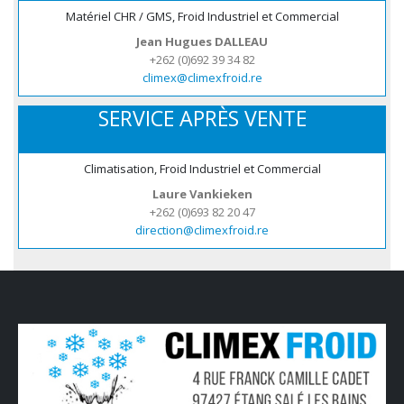
Matériel CHR / GMS, Froid Industriel et Commercial
Jean Hugues DALLEAU
+262 (0)692 39 34 82
climex@climexfroid.re
SERVICE APRÈS VENTE
Climatisation, Froid Industriel et Commercial
Laure Vankieken
+262 (0)693 82 20 47
direction@climexfroid.re