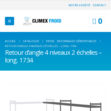
NOTRE SOCIÉTÉ
CONTACT
0
ACCUEIL
CATALOGUE
FROID
,
RAYONNAGES DÉMONTABLES
RETOUR D’ANGLE 4 NIVEAUX 2 ÉCHELLES – LONG. 1734
Retour d’angle 4 niveaux 2 échelles –
long. 1734