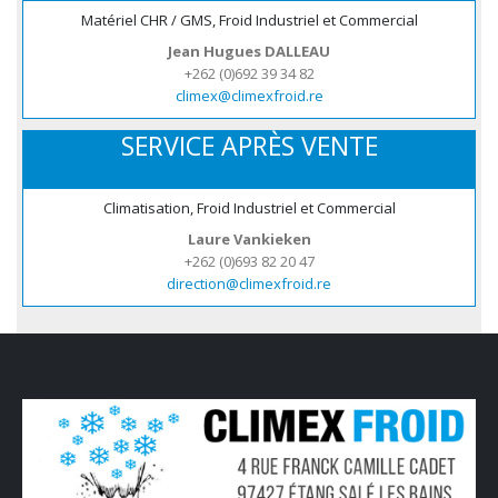
Matériel CHR / GMS, Froid Industriel et Commercial
Jean Hugues DALLEAU
+262 (0)692 39 34 82
climex@climexfroid.re
SERVICE APRÈS VENTE
Climatisation, Froid Industriel et Commercial
Laure Vankieken
+262 (0)693 82 20 47
direction@climexfroid.re