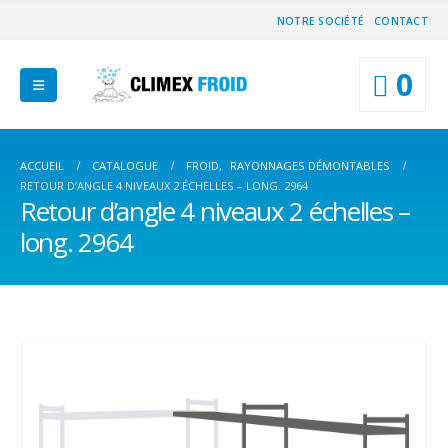
NOTRE SOCIÉTÉ
CONTACT
0
ACCUEIL
CATALOGUE
FROID
,
RAYONNAGES DÉMONTABLES
RETOUR D’ANGLE 4 NIVEAUX 2 ÉCHELLES – LONG. 2964
Retour d’angle 4 niveaux 2 échelles –
long. 2964