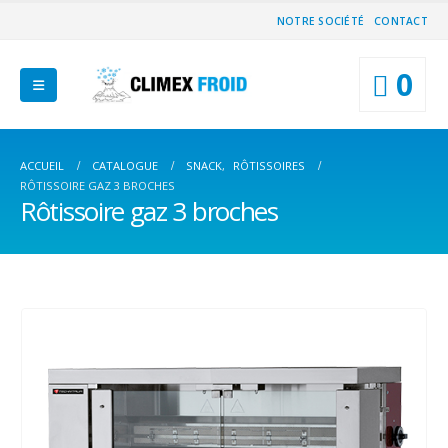
NOTRE SOCIÉTÉ
CONTACT
0
ACCUEIL
CATALOGUE
SNACK
,
RÔTISSOIRES
RÔTISSOIRE GAZ 3 BROCHES
Rôtissoire gaz 3 broches