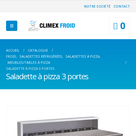
NOTRE SOCIÉTÉ
CONTACT
0
ACCUEIL
CATALOGUE
FROID
,
SALADETTES RÉFRIGÉRÉES
,
SALADETTES À PIZZA
,
MEUBLES/TABLES À PIZZA
SALADETTE À PIZZA 3 PORTES
Saladette à pizza 3 portes