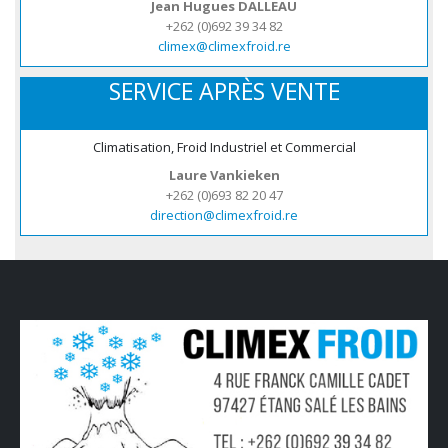
Jean Hugues DALLEAU
+262 (0)692 39 34 82
climex@climexfroid.re
SERVICE APRÈS VENTE
Climatisation, Froid Industriel et Commercial
Laure Vankieken
+262 (0)693 82 20 47
direction@climexfroid.re