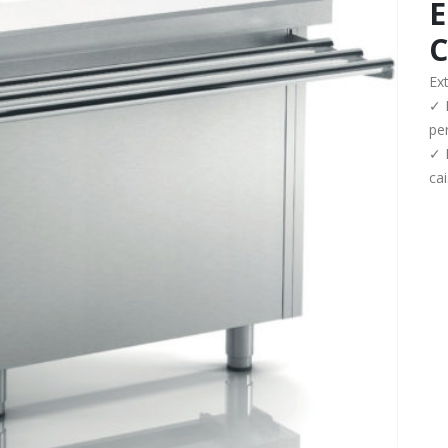
E
C
Ext
✓ 
pe
✓ 
cai