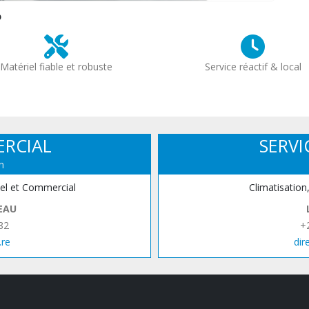
?
Matériel fiable et robuste
Service réactif & local
ERCIAL
SERVI
n
iel et Commercial
Climatisation
EAU
82
+
.re
dir