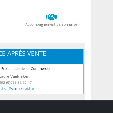
Accompagnement personnalisé
CE APRÈS VENTE
, Froid Industriel et Commercial
Laure Vankieken
262 (0)693 82 20 47
ection@climexfroid.re