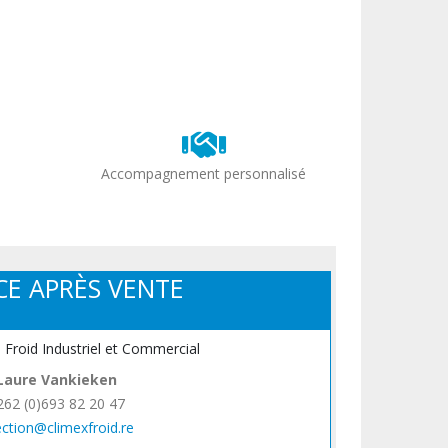
Accompagnement personnalisé
CE APRÈS VENTE
, Froid Industriel et Commercial
Laure Vankieken
262 (0)693 82 20 47
ection@climexfroid.re