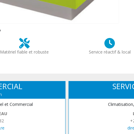
?
Matériel fiable et robuste
Service réactif & local
ERCIAL
SERVI
n
iel et Commercial
Climatisation
EAU
82
+
.re
dir