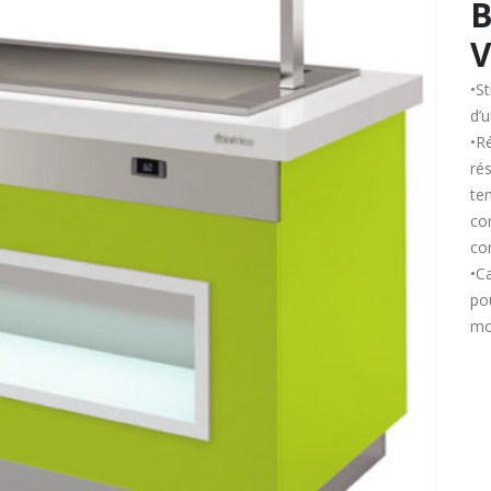
B
V
•S
d’
•R
ré
te
co
co
•C
po
mo