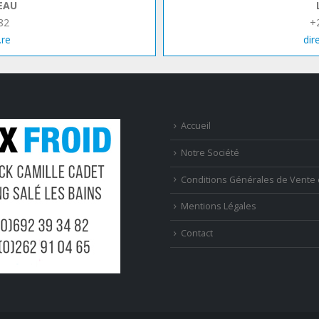
EAU
82
+
.re
dir
Accueil
Notre Société
Conditions Générales de Vente 
Mentions Légales
Contact