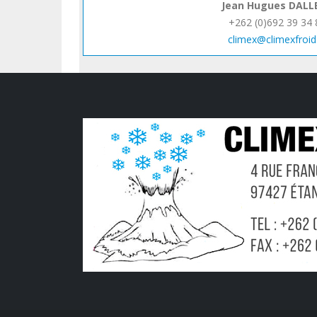
Jean Hugues DALL
+262 (0)692 39 34 
climex@climexfroid