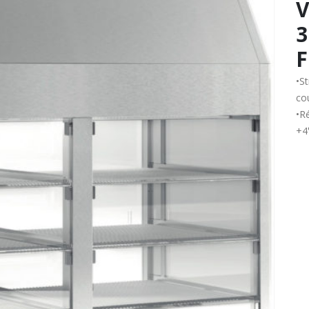
V
3
•St
cou
•R
+4