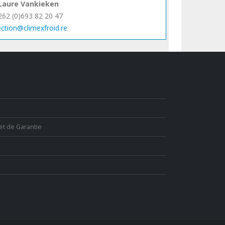
Laure Vankieken
262 (0)693 82 20 47
ection@climexfroid.re
et de Garantie