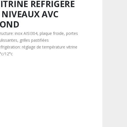
ITRINE REFRIGERE
 NIVEAUX AVC
FOND
ructure: inox AISI304, plaque froide, portes
lissantes, grilles pastifiées
éfrigération: réglage de température vitrine
°c/12°c