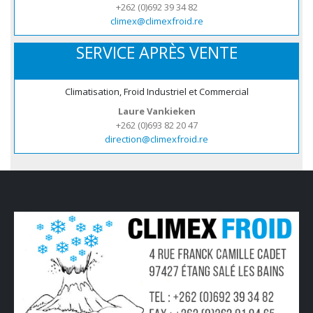
+262 (0)692 39 34 82
climex@climexfroid.re
SERVICE APRÈS VENTE
Climatisation, Froid Industriel et Commercial
Laure Vankieken
+262 (0)693 82 20 47
direction@climexfroid.re