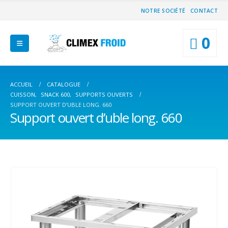
NOTRE SOCIÉTÉ
CONTACT
0
ACCUEIL
CATALOGUE
CUISSON
,
SNACK 600
,
SUPPORTS OUVERTS
SUPPORT OUVERT D’UBLE LONG. 660
Support ouvert d’uble long. 660