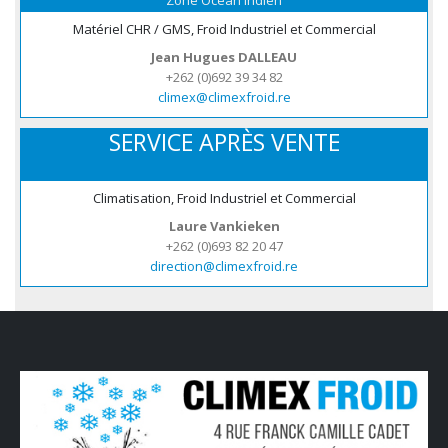
Zone Océan Indien
Matériel CHR / GMS, Froid Industriel et Commercial
Jean Hugues DALLEAU
+262 (0)692 39 34 82
climex@climexfroid.re
SERVICE APRÈS VENTE
Climatisation, Froid Industriel et Commercial
Laure Vankieken
+262 (0)693 82 20 47
direction@climexfroid.re