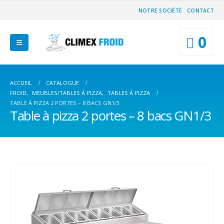
NOTRE SOCIÉTÉ
CONTACT
0
ACCUEIL
CATALOGUE
FROID
,
MEUBLES/TABLES À PIZZA
,
TABLES À PIZZA
TABLE À PIZZA 2 PORTES – 8 BACS GN1/3
Table à pizza 2 portes – 8 bacs GN1/3