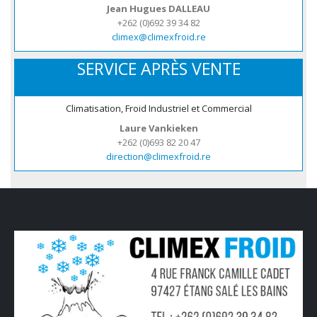
Jean Hugues DALLEAU
+262 (0)692 39 34 82
climex@climexfroid.re
SERVICE APRÈS VENTE
Climatisation, Froid Industriel et Commercial
Laure Vankieken
+262 (0)693 82 20 47
direction@climexfroid.re