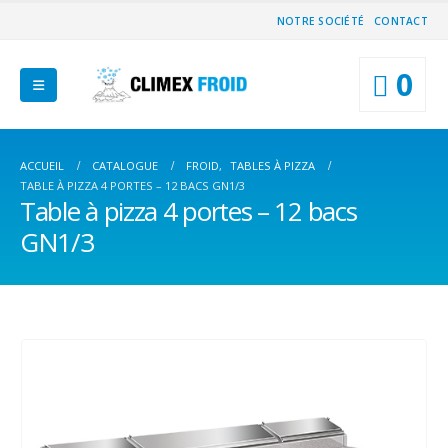
NOTRE SOCIÉTÉ
CONTACT
0
ACCUEIL
CATALOGUE
FROID
,
TABLES À PIZZA
TABLE À PIZZA 4 PORTES – 12 BACS GN1/3
Table à pizza 4 portes – 12 bacs
GN1/3