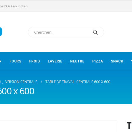
ns l'Océan Indien
N
FOURS
FROID
LAVERIE
NEUTRE
PIZZA
SNACK
IL
,
VERSION CENTRALE
TABLE DE TRAVAIL CENTRALE 600 X 600
 600 x 600
T