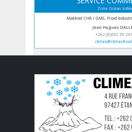
SERVICE COMM
Zone Océan Indie
Matériel CHR / GMS, Froid Industr
Jean Hugues DALL
+262 (0)692 39 34 
climex@climexfroid