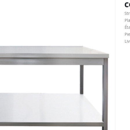
c
St
Pl
Ét
Pi
Li