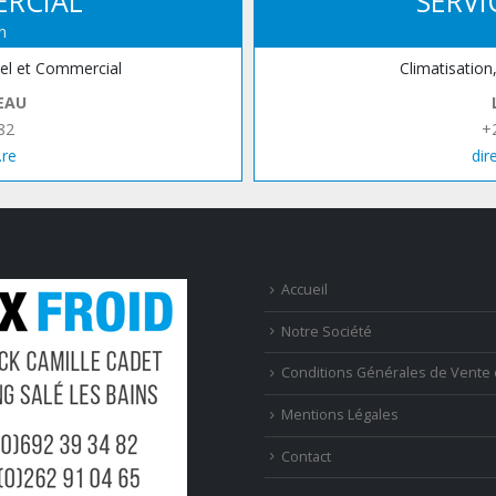
ERCIAL
SERVI
n
iel et Commercial
Climatisation
EAU
82
+
.re
dir
Accueil
Notre Société
Conditions Générales de Vente 
Mentions Légales
Contact