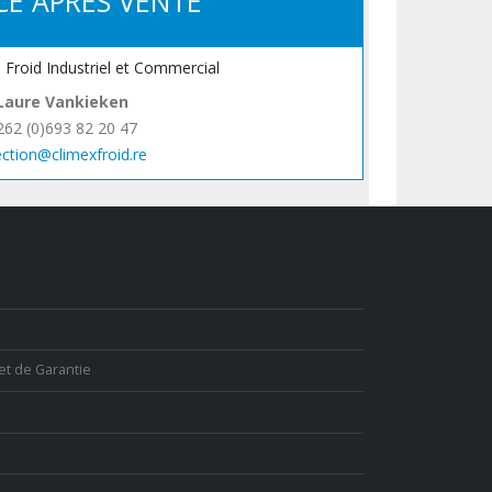
CE APRÈS VENTE
, Froid Industriel et Commercial
Laure Vankieken
262 (0)693 82 20 47
ection@climexfroid.re
et de Garantie