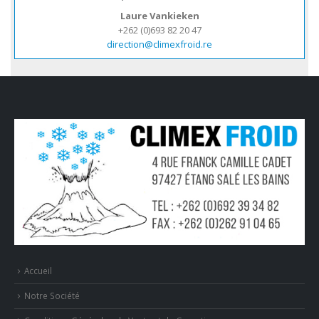
Laure Vankieken
+262 (0)693 82 20 47
direction@climexfroid.re
Accueil
Notre Société